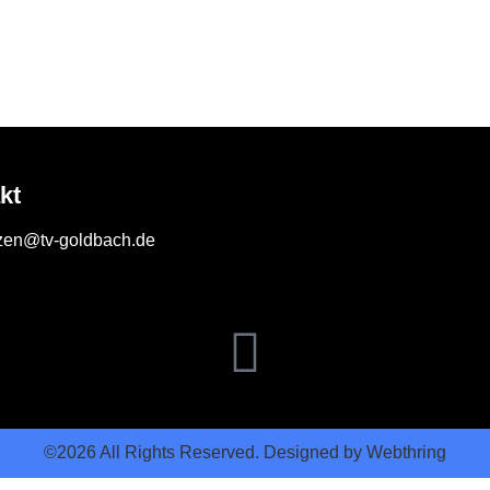
kt
zen@tv-goldbach.de
©2026 All Rights Reserved. Designed by Webthring