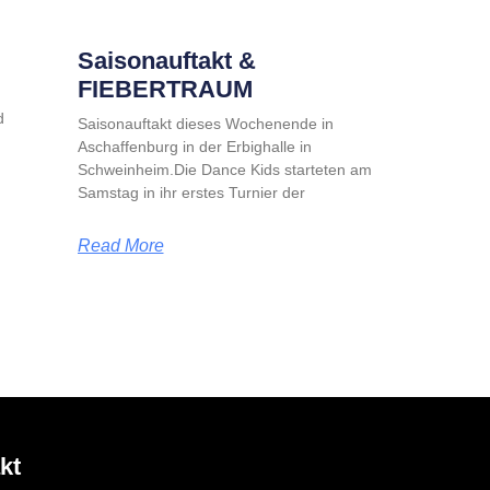
Saisonauftakt &
FIEBERTRAUM
d
Saisonauftakt dieses Wochenende in
Aschaffenburg in der Erbighalle in
Schweinheim.Die Dance Kids starteten am
Samstag in ihr erstes Turnier der
Read More
kt