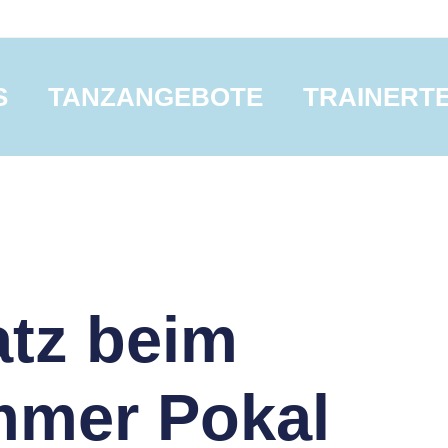
S
TANZANGEBOTE
TRAINERT
atz beim
mer Pokal