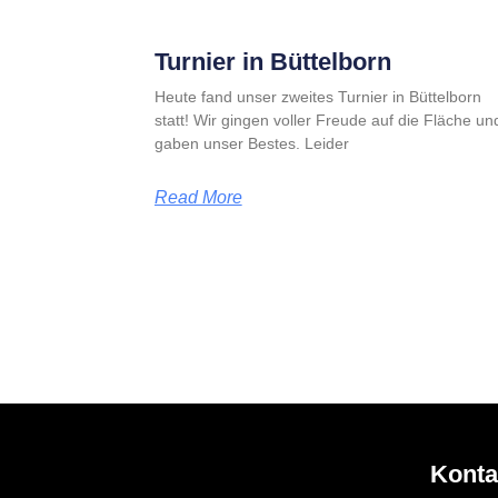
Turnier in Büttelborn
Heute fand unser zweites Turnier in Büttelborn
statt! Wir gingen voller Freude auf die Fläche un
gaben unser Bestes. Leider
Read More
Konta